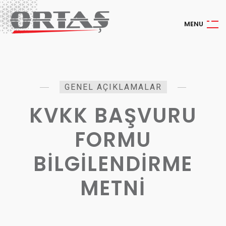
M
E
N
U
GENEL AÇIKLAMALAR
KVKK BAŞVURU
FORMU
BİLGİLENDİRME
METNİ