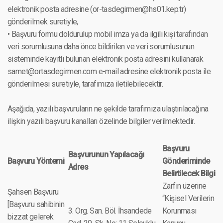
elektronik posta adresine (or-tasdegirmen@hs01.kep.tr)
gönderilmek suretiyle,
• Başvuru formu doldurulup mobil imza ya da ilgili kişi tarafından
veri sorumlusuna daha önce bildirilen ve veri sorumlusunun
sisteminde kayıtlı bulunan elektronik posta adresini kullanarak
samet@ortasdegirmen.com e-mail adresine elektronik posta ile
gönderilmesi suretiyle, tarafımıza iletilebilecektir.
Aşağıda, yazılı başvuruların ne şekilde tarafımıza ulaştırılacağına
ilişkin yazılı başvuru kanalları özelinde bilgiler verilmektedir.
Başvuru
Başvurunun Yapılacağı
Başvuru Yöntemi
Gönderiminde
Adres
Belirtilecek Bilgi
Zarfın üzerine
Şahsen Başvuru
“Kişisel Verilerin
[Başvuru sahibinin
3. Org. San. Böl. İhsandede
Korunması
bizzat gelerek