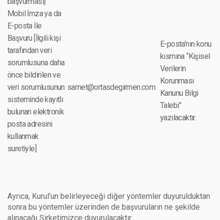
başvurması]
Mobil İmza ya da
E-posta İle
Başvuru [İlgili kişi
E-posta’nın konu
tarafından veri
kısmına “Kişisel
sorumlusuna daha
Verilerin
önce bildirilen ve
Korunması
veri sorumlusunun
samet@ortasdegirmen.com
Kanunu Bilgi
sisteminde kayıtlı
Talebi”
bulunan elektronik
yazılacaktır.
posta adresini
kullanmak
suretiyle]
Ayrıca, Kurul’un belirleyeceği diğer yöntemler duyurulduktan
sonra bu yöntemler üzerinden de başvuruların ne şekilde
alınacağı Şirketimizce duyurulacaktır.