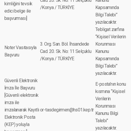
Cad. 20. Sk. No: 11 Selçuklu
Kanunu
kimliğini tevsik
/Konya / TÜRKİYE
Kapsamında
edici belge ile
Bilgi Talebi”
başvurması]
yazılacaktır.
Tebligat zarfına
“Kişisel Verilerin
3. Org. San. Böl. İhsandede
Korunması
Noter Vasıtasıyla
Cad. 20. Sk. No: 11 Selçuklu
Kanunu
Başvuru
/Konya / TÜRKİYE
Kapsamında
Bilgi Talebi”
yazılacaktır.
Güvenli Elektronik
E-posta’nın konu
İmza İle Başvuru
kısmına “Kişisel
[Güvenli elektronik
Verilerin
imza ile
Korunması
imzalanarak Kayıtlı
or-tasdegirmen@hs01.kep.tr
Kanunu Bilgi
Elektronik Posta
Talebi”
(KEP) yoluyla
yazılacaktır.