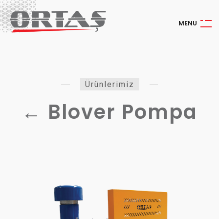
M
E
N
U
Ürünlerimiz
←
Blover Pompa