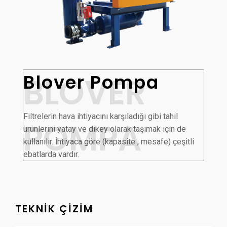
BLOVER
Blover
Pompa
Filtrelerin hava ihtiyacını karşıladığı gibi tahıl
POMPA
ürünlerini yatay ve dikey olarak taşımak için de
kullanılır. İhtiyaca göre (kapasite , mesafe) çeşitli
ebatlarda vardır.
TEKNİK ÇİZİM